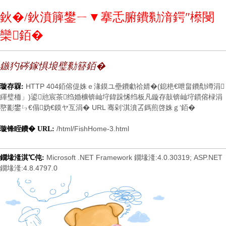
鈥�/鈥濆簲鐢ㄧ▼搴忎腑鐨勬湇鍔″櫒閿
欒銆�
鏃犳硶鎵惧埌璧勬簮銆�
HTTP 404銆傛偍姝ｅ湪鏌ユ壘鐨勮祫婧�(鎴栬€呭畠鐨勪竴涓
璇存槑:
緷璧栭」)鍙兘宸茶绉婚櫎锛屾垨鍏跺悕绉板凡鏇存敼锛屾垨鏆傛椂涓
嶅彲鐢ㄣ€傝妫€鏌ヤ互涓� URL 骞剁‘淇濆叾鎷煎啓姝ｇ‘銆�
/html/FishHome-3.html
璇锋眰鐨� URL:
Microsoft .NET Framework 鐗堟湰:4.0.30319; ASP.NET
鐗堟湰淇℃伅:
鐗堟湰:4.8.4797.0