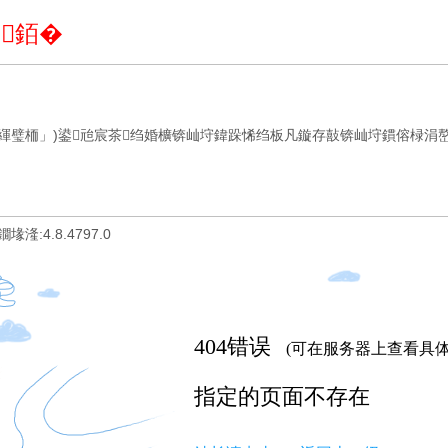
銆�
緷璧栭」)鍙兘宸茶绉婚櫎锛屾垨鍏跺悕绉板凡鏇存敼锛屾垨鏆傛椂涓嶅彲
 鐗堟湰:4.8.4797.0
404
错误
(可在服务器上查看具体
指定的页面不存在