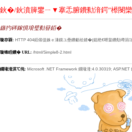
鈥�/鈥濆簲鐢ㄧ▼搴忎腑鐨勬湇鍔″櫒閿欒
鏃犳硶鎵惧埌璧勬簮銆�
HTTP 404銆傛偍姝ｅ湪鏌ユ壘鐨勮祫婧�(鎴栬€呭畠鐨勪竴涓
璇存槑:
/html/Simple8-2.html
璇锋眰鐨� URL:
Microsoft .NET Framework 鐗堟湰:4.0.30319; ASP.NET
鐗堟湰淇℃伅: