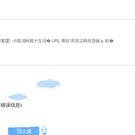
鐢ㄣ€傝妫€鏌ヤ互涓� URL 骞剁‘淇濆叾鎷煎啓姝ｇ‘銆�
错误信息)