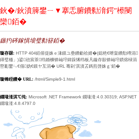
鈥�/鈥濆簲鐢ㄧ▼搴忎腑鐨勬湇鍔″櫒閿
欒銆�
鏃犳硶鎵惧埌璧勬簮銆�
HTTP 404銆傛偍姝ｅ湪鏌ユ壘鐨勮祫婧�(鎴栬€呭畠鐨勪竴涓
璇存槑:
緷璧栭」)鍙兘宸茶绉婚櫎锛屾垨鍏跺悕绉板凡鏇存敼锛屾垨鏆傛椂涓
嶅彲鐢ㄣ€傝妫€鏌ヤ互涓� URL 骞剁‘淇濆叾鎷煎啓姝ｇ‘銆�
/html/Simple9-1.html
璇锋眰鐨� URL:
Microsoft .NET Framework 鐗堟湰:4.0.30319; ASP.NET
鐗堟湰淇℃伅:
鐗堟湰:4.8.4797.0