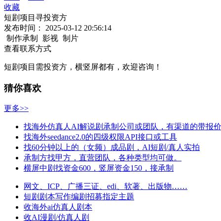
收藏
短剧项目寻投资方
发布时间：
2025-03-12 20:56:14
制作承制
影视
制片
查看联系方式
短剧项目需投资方，横竖屏都有，欢迎咨询！
猜你喜欢
更多>>
找海外仿真人AI解说剧承制公司或团队，有渠道的带报
找海外seedance2.0的四级权限API接口或工具
找60分钟以上的（女频）成品剧，AI短剧/真人实拍
承制方找甲方，直营团队，各种类型均可做。
横屏中剧找资金600，竖屏资金150，接承制
网文、ICP、广播三证、edi、软著、出版物……
短剧剧本写作编剧招募指定主题
收海外ai仿真人剧本
收AI漫剧/仿真人剧