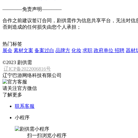
————
免责声明
————
合作之前建议签订合同，剧供需作为信息共享平台，无法对信
否则造成的任何损失由您个人承担；
热门标签
展会
素材文案
备案过白
品牌方
化妆
求职
政府单位
招聘
器材
©2023 剧供需
辽ICP备2022006816号
辽宁巴游网络科技有限公司
请关注官方微信
了解更多
联系客服
小程序
扫一扫浏览小程序