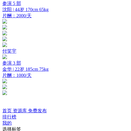
参演 5 部
沈阳 |
44岁
170cm
65kg
片酬：2000/天
付笑宇
参演 3 部
金华 |
22岁
185cm
75kg
片酬：1000/天
首页
资源库
免费发布
排行榜
我的
选择标签