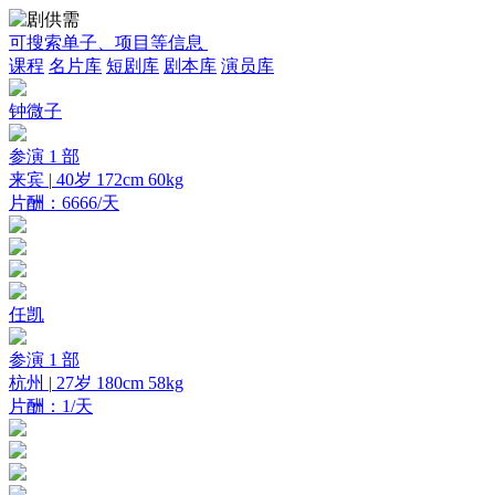
可搜索单子、项目等信息
课程
名片库
短剧库
剧本库
演员库
钟微子
参演 1 部
来宾 |
40岁
172cm
60kg
片酬：6666/天
任凯
参演 1 部
杭州 |
27岁
180cm
58kg
片酬：1/天