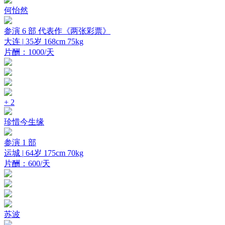
何怡然
参演 6 部
代表作《两张彩票》
大连 |
35岁
168cm
75kg
片酬：1000/天
+ 2
珍惜今生缘
参演 1 部
运城 |
64岁
175cm
70kg
片酬：600/天
苏波