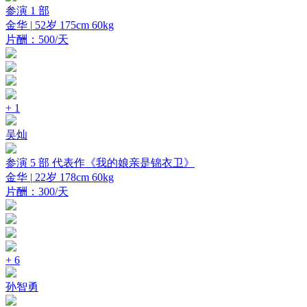
参演 1 部
金华 |
52岁
175cm
60kg
片酬：500/天
+ 1
吴灿
参演 5 部
代表作《我的娘亲是锦衣卫》
金华 |
22岁
178cm
60kg
片酬：300/天
+ 6
孙智勇