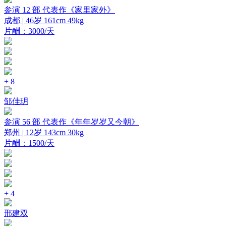
参演 12 部
代表作《家里家外》
成都 |
46岁
161cm
49kg
片酬：3000/天
+ 8
邹佳玥
参演 56 部
代表作《年年岁岁又今朝》
郑州 |
12岁
143cm
30kg
片酬：1500/天
+ 4
邢建双