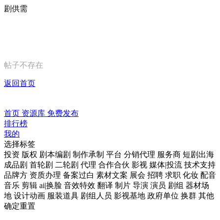
剧供需
帖子不存在
返回首页
首页
资源库
免费发布
排行榜
我的
选择标签
投资
版权
剧本编剧
制作承制
平台
分销代理
服务商
短剧出海
成品剧
首轮剧
二轮剧
代理
合作合伙
影视
媒体|投流
技术支持
品牌方
资质办理
备案过白
素材文案
展会
招聘
求职
化妆
配音
音乐
剪辑
ai|换脸
音效特效
翻译
制片
导演
演员
剧组
器材场
地
设计动画
服装道具
剧组人员
影视基地
政府单位
换群
其他
确定
重置