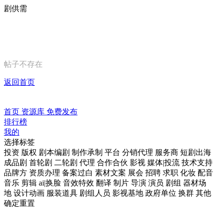
剧供需
帖子不存在
返回首页
首页
资源库
免费发布
排行榜
我的
选择标签
投资
版权
剧本编剧
制作承制
平台
分销代理
服务商
短剧出海
成品剧
首轮剧
二轮剧
代理
合作合伙
影视
媒体|投流
技术支持
品牌方
资质办理
备案过白
素材文案
展会
招聘
求职
化妆
配音
音乐
剪辑
ai|换脸
音效特效
翻译
制片
导演
演员
剧组
器材场
地
设计动画
服装道具
剧组人员
影视基地
政府单位
换群
其他
确定
重置