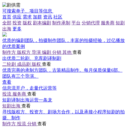
可搜索单子、项目等信息
首页
供应
需求
加群
资讯
社区
全部
投资
版权
剧本编剧
制作承制
平台
分销代理
服务商
短剧
出海
更多
优质的编剧团队，拍摄制作团队，丰富的拍摄经验，过亿播放
的优质案例
制作方
版权方
导演
编剧
分销
其他
查看
出优质二轮剧、充库剧译制剧
二轮剧
成品剧
版权
查看
优质完善的承制方团队，古装精品制作。每月保质保量6部。
团队有三个导演。
查看
信息流开户，走量代运营等
投流
服务商
查看
短剧译制出海运营一条龙
短剧出海
查看
寻找版权方、投资方、剧场方合作，以及承接小程序短剧的拍
摄、制作
制作方
投流
分销
查看