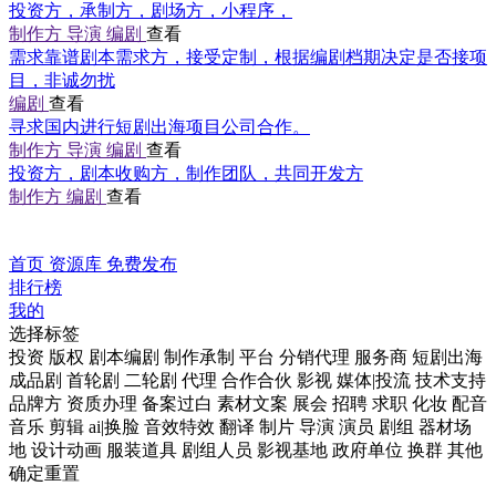
投资方，承制方，剧场方，小程序，
制作方
导演
编剧
查看
需求靠谱剧本需求方，接受定制，根据编剧档期决定是否接项
目，非诚勿扰
编剧
查看
寻求国内进行短剧出海项目公司合作。
制作方
导演
编剧
查看
投资方，剧本收购方，制作团队，共同开发方
制作方
编剧
查看
首页
资源库
免费发布
排行榜
我的
选择标签
投资
版权
剧本编剧
制作承制
平台
分销代理
服务商
短剧出海
成品剧
首轮剧
二轮剧
代理
合作合伙
影视
媒体|投流
技术支持
品牌方
资质办理
备案过白
素材文案
展会
招聘
求职
化妆
配音
音乐
剪辑
ai|换脸
音效特效
翻译
制片
导演
演员
剧组
器材场
地
设计动画
服装道具
剧组人员
影视基地
政府单位
换群
其他
确定
重置