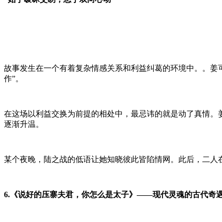
故事发生在一个有着复杂情感关系和利益纠葛的环境中。。姜
作”。
在这场以利益交换为前提的相处中，最忌讳的就是动了真情。
逐渐升温。
某个夜晚，陆之战的低语让她知晓彼此皆陷情网。此后，二人
6.《说好的压寨夫君，你怎么是太子》——现代灵魂的古代奇