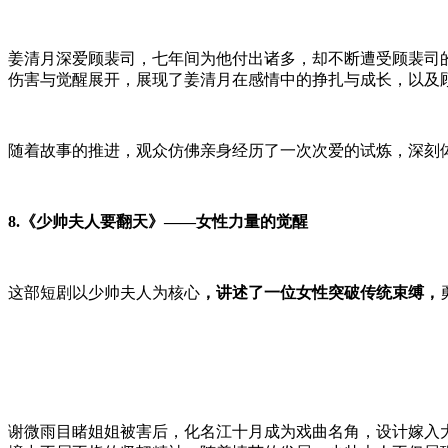
姜清月深爱顾裴司，七年间为他付出诸多，却不断遭受顾裴司的
伤害与觉醒展开，展现了姜清月在感情中的挣扎与成长，以及
随着故事的推进，观众仿佛亲身经历了一次次爱的试炼，深刻
8.《少帅夫人要翻天》——女性力量的觉醒
这部短剧以少帅夫人为核心
，
讲述了一位女性突破传统束缚，
谢微雨目睹姐姐被害后，化名江十月成为戏曲名角，设计嫁入