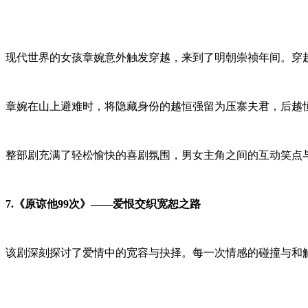
现代世界的女孩章婉意外触发穿越，来到了明朝崇祯年间。穿
章婉在山上避难时，将隐藏身份的越恒强留为压寨夫君，后越
整部剧充满了轻松愉快的喜剧氛围，男女主角之间的互动笑点
7.《原谅他99次》——爱恨交织宽恕之路
该剧深刻探讨了爱情中的宽容与抉择。每一次情感的碰撞与和