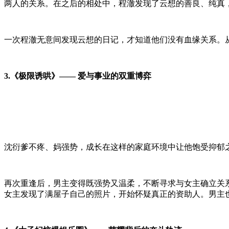
两人的关系。在之后的相处中，程澈发现了云想的善良、纯真，渐
一次程澈无意间发现云想的日记，才知道他们没有血缘关系。
3.《极限诱哄》—— 爱与事业的双重博弈
沈衍爹不疼、妈强势，成长在这样的家庭环境中让他饱受抑郁
再次重逢后，男主变得既强势又温柔，不断寻求与女主确立关
女主发现了满屋子自己的照片，开始怀疑真正的资助人。男主