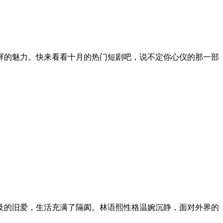
屏的魅力。快来看看十月的热门短剧吧，说不定你心仪的那一部
及的旧爱，生活充满了隔阂。林语熙性格温婉沉静，面对外界的