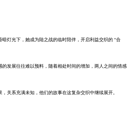
暗灯光下，她成为陆之战的临时陪伴，开启利益交织的 “合
感的发展往往难以预料，随着相处时间的增加，两人之间的情感
果，关系充满未知，他们的故事在这复杂交织中继续展开。