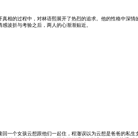
开真相的过程中，对林语熙展开了热烈的追求。他的性格中深情
情感波折与考验之后，两人的心渐渐贴近。
接回一个女孩云想跟他们一起住，程澈误以为云想是爸爸的私生