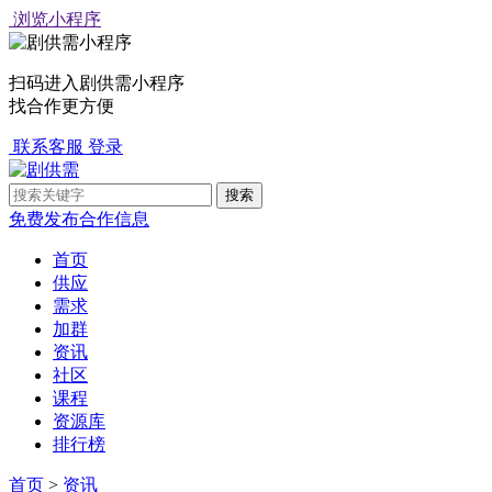
浏览小程序
扫码进入剧供需小程序
找合作更方便
联系客服
登录
免费发布合作信息
首页
供应
需求
加群
资讯
社区
课程
资源库
排行榜
首页
>
资讯