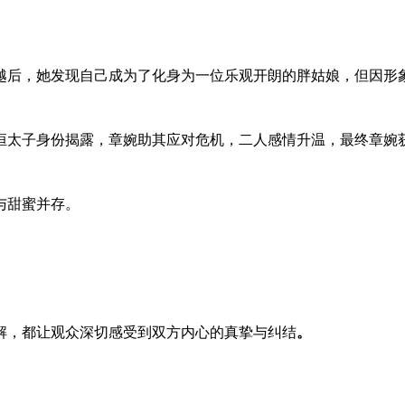
越后，她发现自己成为了化身为一位乐观开朗的胖姑娘，但因形
恒太子身份揭露，章婉助其应对危机，二人感情升温，最终章婉
与甜蜜并存。
解，都让观众深切感受到双方内心的真挚与纠结
。