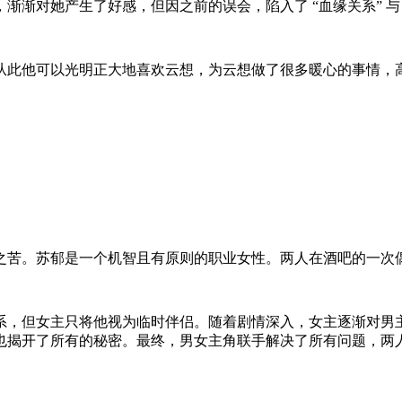
渐对她产生了好感，但因之前的误会，陷入了 “血缘关系” 与 
从此他可以光明正大地喜欢云想，为云想做了很多暖心的事情，
之苦。苏郁是一个机智且有原则的职业女性。两人在酒吧的一次
系，但女主只将他视为临时伴侣。随着剧情深入，女主逐渐对男
也揭开了所有的秘密。最终，男女主角联手解决了所有问题，两