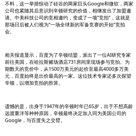
不料，这一举措惊动了硅谷的两家巨头Google和微软，两家
公司也紧随其后意识到辛顿研究的价值，相继发出了加盟邀
请。中美科技公司的竞相邀约，变成了一项“竞拍”，这就是
那场日后被人们视为“一场全球新的军备竞赛的开始”竞拍
会。
相关报道显示，百度为了辛顿结盟，派出了一位AI研究专家
前往美国，在哈拉斯赌场酒店731房间里现场参与竞拍。为
期数天的竞价中，从1500万美元的起价至最高4000多万美
元，百度始终是出价最高的一家。这位技术专家还多次探望
辛顿，以增加竞拍的胜算。
遗憾的是，出身于1947年的辛顿时年已65岁，出于不想高龄
远渡重洋等种种原因，辛顿最终决定加入同为美国公司的
Google，与百度失之交臂。