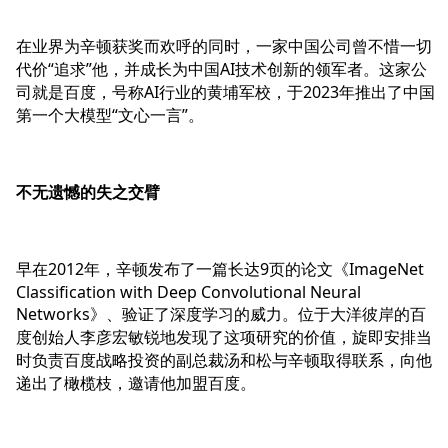
在业界为辛顿获奖而欢呼的同时，一家中国公司曾不惜一切
代价“追求”他，并成长为中国AI技术创新的领军者。这家公
司就是百度，号称AI行业的黄埔军校，于2023年推出了中国
第一个大模型“文心一言”。
不无遗憾的失之交臂
早在2012年，辛顿发布了一篇长达9页的论文《ImageNet
Classification with Deep Convolutional Neural
Networks》、验证了深度学习的威力。位于大洋彼岸的百
度创始人李彦宏敏锐地发现了这项研究的价值，旋即安排当
时负责百度战略投资的副总裁汤和松与辛顿取得联系，向他
递出了橄榄枝，邀请他加盟百度。