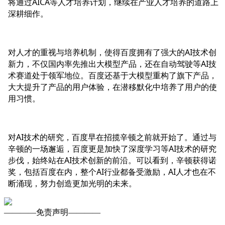
将通过AICA等人才培养计划，继续在产业人才培养的道路上
深耕细作。
对人才的重视与培养机制，使得百度拥有了强大的AI技术创
新力，不仅国内率先推出大模型产品，还在自动驾驶等AI技
术赛道处于领军地位。百度还基于大模型重构了旗下产品，
大大提升了产品的用户体验，在潜移默化中培养了用户的使
用习惯。
对AI技术的研究，百度早在招揽辛顿之前就开始了。通过与
辛顿的一场邂逅，百度更是加快了深度学习等AI技术的研究
步伐，始终站在AI技术创新的前沿。可以看到，辛顿获得诺
奖，包括百度在内，整个AI行业都备受激励，AI人才也在不
断涌现，努力创造更加光明的未来。
————
免责声明
————