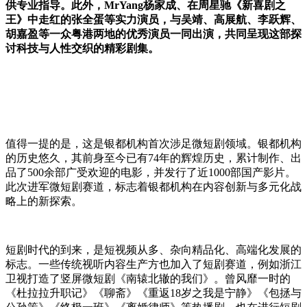
供专业指导。此外，MrYang杨家成、在周星驰
《新喜剧之
王》
中走红的张全蛋等实力演员，与吴靖、高展航、
李跃辉
、
胡嘉盈等一众粤港两地的优秀演员一同出演，共同呈现这部探
讨科技与人性交织的精彩剧集。
值得一提的是，这是银都机构首次涉足微短剧领域。银都机构
的历史悠久，其前身至今已有74年的辉煌历史，累计制作、出
品了500余部广受欢迎的电影，并发行了近1000部国产影片。
此次进军微短剧赛道，标志着银都机构在内容创新与多元化战
略上的新探索。
短剧时代的到来，是短视频从多、杂向精品化、高端化发展的
标志。一些传统视听内容生产方也加入了短剧赛道，例如浙江
卫视打造了竖屏微短剧《南辕北辙的我们》。曾风靡一时的
《杜拉拉升职记》《聊斋》《重返18岁之我是宁静》《包拯与