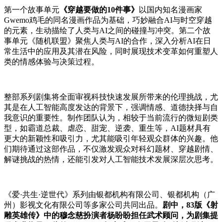
第一个故事单元
《穿越要做的10件事》
以国内知名漫画家
Gwemo鸡毛的同名漫画作品为基础，巧妙融合AI与时空穿越
的元素，生动描绘了人类与AI之间的碰撞与冲突。第二个故
事单元《随机联盟》聚焦人类与AI的合作，深入分析AI在日
常生活中的应用及其潜在风险，同时展现技术变革如何重塑人
类的情感体验与决策过程。
整部系列剧集将全面审视科技快速发展所带来的伦理挑战，尤
其是在人工智能高度发达的背景下，强调情感、道德抉择与自
我意识的重要性。制作团队认为，相较于当前流行的微短剧类
型，如霸道总裁、虐恋、甜宠、逆袭、重生等，AI题材具有
更大的新颖性和吸引力，尤其能吸引年轻观众群体的兴趣。他
们期待通过这部作品，不仅激发观众对科幻题材、穿越剧情、
解谜挑战的热情，还能引发对人工智能技术发展深层次思考。
《爱·共生·逆世代》系列由银都机构有限公司、银都机构（广
州）影视文化有限公司等多家公司共同出品。
剧中，83版《射
雕英雄传》中的
穆念慈
扮演者杨盼盼担任武术顾问，为剧集提