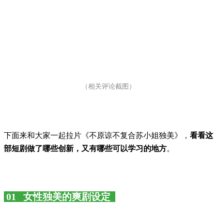
（相关评论截图）
下面来和大家一起拉片
《不原谅不复合苏小姐独美》
，
看看这
部短剧做了哪些创新，又有哪些可以学习的地方
。
01 女性独美的爽剧设定