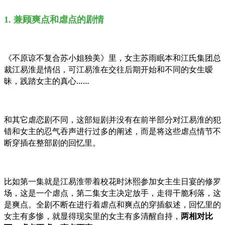
1. 兼顾爽点和虐点的剧情
《不原谅不复合苏小姐独美》里，女主苏雨眠本和江氏集团总
裁江易淮是情侣，可江易淮在交往后期开始和不同的女生暧
昧，践踏女主的真心……
和其它虐恋剧不同，这部短剧并没有在前半部分对江易淮的犯
错和女主的忍气吞声进行过多的阐述，而是将这些虐点情节不
断穿插在整部剧的回忆里。
比如第一集
就是江易淮带着校花时沐熙参加女主生日宴的修罗
场，这是一个虐点，第二集女主决定放手，走得干脆利落，这
是爽点。全剧不断在进行着虐点和爽点的穿插叙述，回忆里的
女主有多惨，就显得现实里的女主有多清醒自持，
两相对比