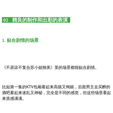
02 精良的制作和出彩的表演
1. 贴合剧情的场景
《不原谅不复合苏小姐独美》
里的场景都很贴合剧情。
比如第一集的KTV包厢看起来高级又绚丽，后面男主去买醉的
酒吧看起来迷乱又神秘，完全是不同的感觉，
但这些场景
看起
来质感满满。