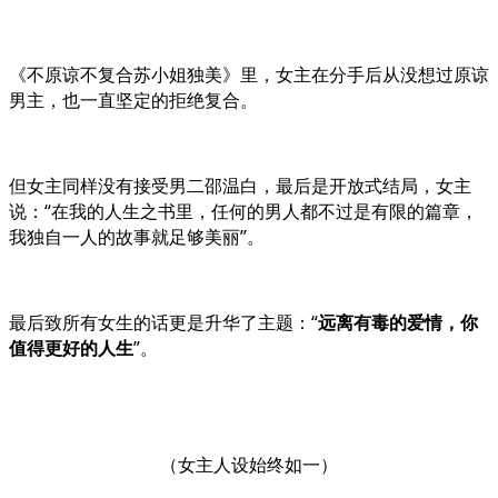
《不原谅不复合苏小姐独美》里，女主在分手后从没想过原谅
男主，也一直坚定的拒绝复合。
但女主同样没有接受男二邵温白，最后是开放式结局，女主
说：“在我的人生之书里，任何的男人都不过是有限的篇章，
我独自一人的故事就足够美丽”。
最后致所有女生的话更是升华了主题：“
远离有毒的爱情，你
值得更好的人生
”。
（女主人设始终如一）