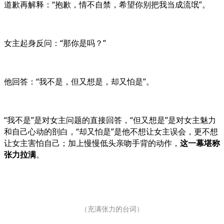
道歉再解释：“抱歉，情不自禁，希望你别把我当成流氓”。
女主起身反问：“那你是吗？”
他回答：“我不是，
但又想是，却又怕是
”。
“我
不是
”是对女主问题的直接回答，“但又
想是
”是对女主魅力
和自己心动的剖白，“却又怕是”是他不想让女主误会，更不想
让女主害怕自己；加上慢慢低头亲吻手背的动作，
这一幕堪称
张力拉满
。
（充满张力的台词）