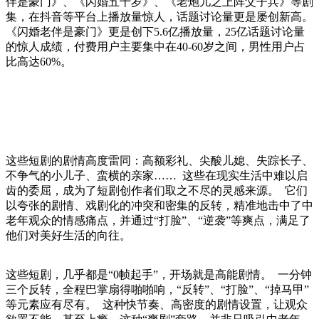
伴是豪门》、《闪婚五十岁》、《老炮儿之上阵父子兵》等剧
集，在抖音等平台上播放量惊人，话题讨论量更是屡创新高。
《闪婚老伴是豪门》更是创下5.6亿播放量，25亿话题讨论量
的惊人成绩，付费用户主要集中在40-60岁之间，男性用户占
比高达60%。
这些短剧的剧情高度雷同：高额彩礼、尖酸儿媳、失踪长子、
不争气的小儿子、蛮横的亲家…… 这些在现实生活中难以启
齿的委屈，成为了短剧创作者们取之不尽的灵感来源。 它们
以夸张的剧情、戏剧化的冲突和密集的反转，精准地击中了中
老年观众的情感痛点，并通过“打脸”、“逆袭”等爽点，满足了
他们对美好生活的向往。
这些短剧，几乎都是“0帧起手”，开场就是高能剧情。 一分钟
三个反转，全程巴掌扇得啪啪响，“反转”、“打脸”、“掉马甲”
等元素应有尽有。 这种快节奏、高密度的剧情设置，让观众