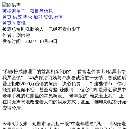
可搜索单子、项目等信息
首页
供应
需求
加群
资讯
社区
首页
>
资讯
被霸总短剧洗脑的人，已经不看电影了
作者：
剧供需
发布时间：
2024年10月29日
“和假扮成修理工的首富相亲闪婚”、“首富老伴拿出1亿黑卡给
我买金锁”、“45岁保洁阿姨与27岁总裁浴缸一夜情，总裁醒后
爱上拒收2000万赔偿的阿姨，决心负责……” 这些情节，你可
能觉得荒诞不经，甚至有些“辣眼睛”，但它们却是最近霸屏中
老年手机的短剧里的常见桥段。 老年版的“霸总爱上我”，正
在悄无声息地改变着人们的娱乐方式，甚至，连电影院都开始
变得冷清。
今年6月以来，短剧市场刮起一股“中老年霸总”风。 《闪婚老