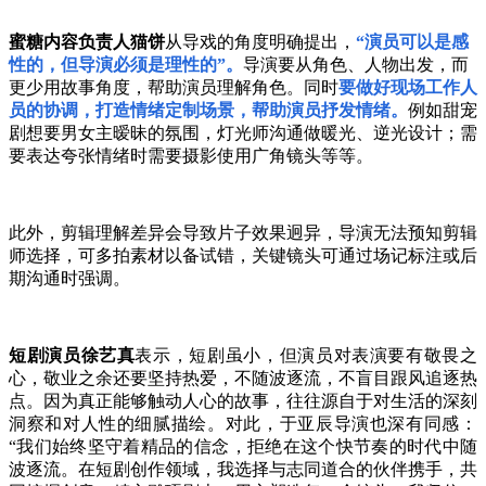
蜜糖内容负责人猫饼
从导戏的角度明确提出，
“演员可以是感
性的，但导演必须是理性的”。
导演要从角色、人物出发，而
更少用故事角度，帮助演员理解角色。同时
要做好现场工作人
员的协调，打造情绪定制场景，帮助演员抒发情绪。
例如甜宠
剧想要男女主暧昧的氛围，灯光师沟通做暖光、逆光设计；需
要表达夸张情绪时需要摄影使用广角镜头等等。
此外，剪辑理解差异会导致片子效果迥异，导演无法预知剪辑
师选择，可多拍素材以备试错，关键镜头可通过场记标注或后
期沟通时强调。
短剧演员徐艺真
表
示，短剧虽小
，但演员对表演要有敬畏之
心，敬业之余还要坚持热爱，不随波逐流，不盲目跟风追逐热
点。因为真正能够触动人心的故事，往往源自于对生活的深刻
洞察和对人性的细腻描绘。对此，于亚辰导演也深有同感：
“我们始终坚守着精品的信念，拒绝在这个快节奏的时代中随
波逐流。在短剧创作领域，我选择与志同道合的伙伴携手，共