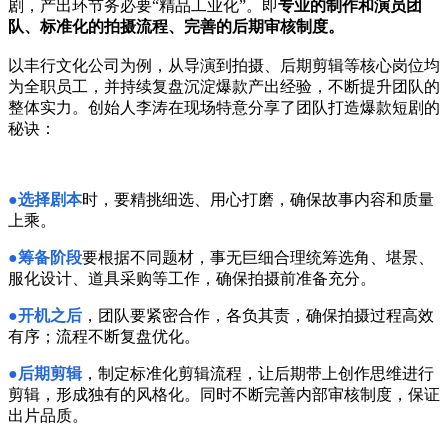
剧，产出环节务必要“精品工业化”。即
专业的制作和演员团
队、标准化的拍摄流程、完善的后期审核制度。
以丰行文化公司为例，从导演到拍摄、后期剪辑等核心岗位均
为全职员工，并持续复盘沉淀爆款产出经验，不断提升团队的
整体实力。创始人李涛在现场特意分享了团队打造爆款短剧的
秘诀：
●
选择剧本
时，要精挑细选、用心打磨，确保故事内容和质量
上乘。
●
筹备阶段
要根据不同题材，事无巨细合理统筹选角、堪景、
服化设计、道具采购等工作，确保拍摄前准备充分。
●
开机之后
，团队要紧密合作，各负其责，确保拍摄过程高效
有序；流程不断复盘优化。
●
后期剪辑
，制定标准化剪辑流程，让后期带上创作思维进行
剪辑，形成独有的风格化。同时不断完善内部审核制度，保证
出片品质。