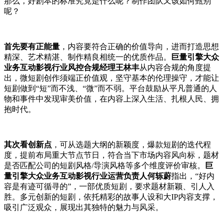
那么，好剧本的标准究竟是什么呢？制作团队又该如何甄别
呢？
首先要有正能量
，内容要符合正确的价值导向，进而打造思想
精深、艺术精湛、制作精良相统一的优质作品。
巨量引擎大众
业务互动影视行业风控合规经理王林丰
从内容合规的角度提
出，微短剧创作须端正价值观，坚守基本的伦理操守，才能让
短剧做到“短”而不浅、“微”而不弱。平台鼓励从平凡普通的人
物和事件中发现审美价值，在内容上深入生活、扎根人民、拥
抱时代。
其次看创新点
，可从选题大纲的新颖度，爆款短剧的迭代程
度，提前布局重大节点节日，符合当下市场内容风向标，题材
是否匹配公司的短剧风格/导演风格等多个维度评价审核。
巨
量引擎大众业务互动影视行业运营负责人何轹蔚
指出，“好内
容是有迹可循寻的”，一部优质短剧，要求题材新颖、引人入
胜。多元创新的短剧，依托精彩的故事人设和大IP内容支撑，
吸引广泛观众，展现出其独特的魅力与风采。