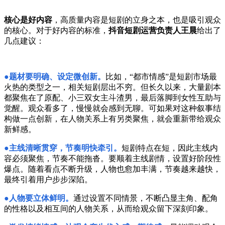
核心是好内容
，高质量内容是短剧的立身之本，也是吸引观众
的核心。对于好内容的标准，
抖音短剧运营负责人王晨
给出了
几点建议：
●
题材要明确、设定
微创新
。
比如，“都市情感”是短剧市场最
火热的类型之一，相关短剧层出不穷。但长久以来，大量剧本
都聚焦在了原配、小三双女主斗渣男，最后落脚到女性互助与
觉醒。观众看多了，慢慢就会感到无聊。可如果对这种叙事结
构做一点创新，在人物关系上有另类聚焦，就会重新带给观众
新鲜感。
●
主线清晰贯穿，节奏明快牵引。
短剧特点在短，因此主线内
容必须聚焦，节奏不能拖沓。要顺着主线剧情，设置好阶段性
爆点。随着看点不断升级，人物也愈加丰满，节奏越来越快，
最终引着用户步步深陷。
●
人物要立体鲜明。
通过设置不同情景，不断凸显主角、配角
的性格以及相互间的人物关系，从而给观众留下深刻印象。