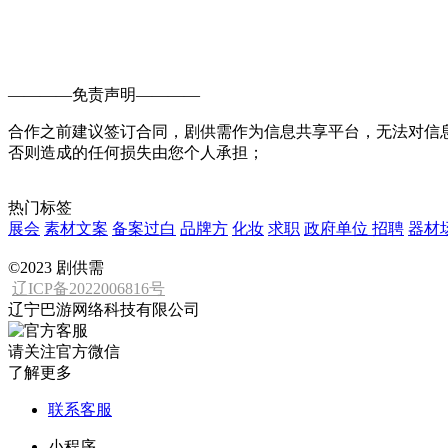
————
免责声明
————
合作之前建议签订合同，剧供需作为信息共享平台，无法对信
否则造成的任何损失由您个人承担；
热门标签
展会
素材文案
备案过白
品牌方
化妆
求职
政府单位
招聘
器材
©2023 剧供需
辽ICP备2022006816号
辽宁巴游网络科技有限公司
请关注官方微信
了解更多
联系客服
小程序