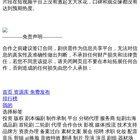
片段在短视频平台上没有激起太大水花，口碑和观众缘都没有
达到预期热度。
————
免责声明
————
合作之前建议签订合同，剧供需作为信息共享平台，无法对信
息的真实性及准确性做出判断，不承担任何财产损失和法律责
任，若您不同意该提示，请关闭网页且不要在本站拓展任何合
作，否则造成的任何损失由您个人承担；
首页
资源库
免费发布
排行榜
我的
选择标签
投资
版权
剧本编剧
制作承制
平台
分销代理
服务商
短剧出海
成品剧
首轮剧
二轮剧
代理
合作合伙
影视
媒体|投流
技术支持
品牌方
资质办理
备案过白
素材文案
展会
招聘
求职
化妆
配音
音乐
剪辑
ai|换脸
音效特效
翻译
制片
导演
演员
剧组
器材场