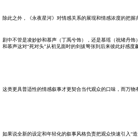
除此之外，《永夜星河》对情感关系的展现和情感浓度的把握
剧中不管是凌妙妙和慕声（丁禹兮饰），还是慕瑶（祝绪丹饰
和慕声这对“死对头”从初见面时的剑拔弩张到后来彼此好感度
这类更具普适性的情感叙事才更契合当代观众的口味，而万物
如果说全新的设定和年轻化的叙事风格负责把观众快速引入“