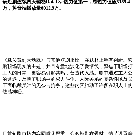
该短剧连续四天霸榜DataEye热力值第一，总热力值破5159.4
万，抖音端播放量8012.9万。
《裁员裁到大动脉》与其他短剧相比，在题材上稍有创新。紧
贴职场现实的主题，并且有意地淡化了爱情线，聚焦于职场打
工人的日常，更容易引起共鸣，营造代入感。剧中通过主人公
的遭遇，反映了职场中的权力斗争、人际关系的复杂性以及员
工面临裁员时的无奈与抗争，这些内容触动了许多在职人士的
敏感神经。
目前短剧市场内容同质化严重，众多短剧在题材、情节设置等