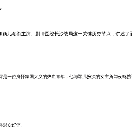
了
和颖儿领衔主演。剧情围绕长沙战局这一关键历史节点，讲述了
深是一位身怀家国大义的热血青年，他与颖儿扮演的女主角闻夜鸣携
得观众好评。