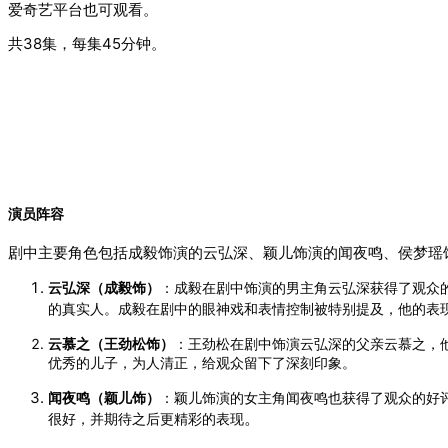
爱奇艺平台也可观看。
共38集，每集45分钟。
演员阵容
剧中主要角色包括成毅饰演的云弘深、颖儿饰演的闻夜鸣、侯梦瑶
云弘深（成毅饰）
：
成毅在剧中饰演的男主角云弘深获得了观众
的真实人。
成毅在剧中的眼神戏和表情控制被特别提及，他的表现
云慕之（王劲松饰）
：王劲松在剧中饰演云弘深的父亲云慕之，
优秀的儿子，为人清正，给观众留下了深刻印象。
闻夜鸣（颖儿饰）
：
颖儿饰演的女主角闻夜鸣也获得了观众的好
。
很好，并期待之后更精彩的表现