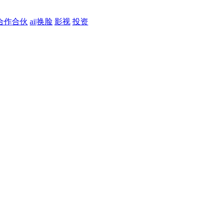
合作合伙
ai|换脸
影视
投资