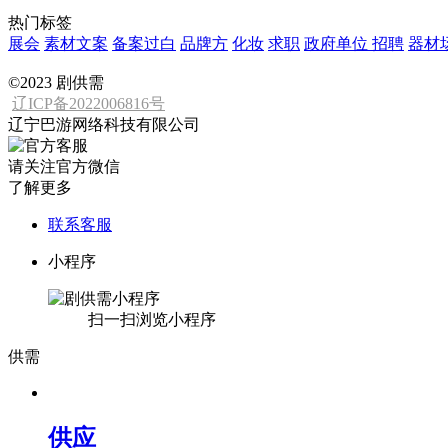
热门标签
展会
素材文案
备案过白
品牌方
化妆
求职
政府单位
招聘
器材
©2023 剧供需
辽ICP备2022006816号
辽宁巴游网络科技有限公司
请关注官方微信
了解更多
联系客服
小程序
扫一扫浏览小程序
供需
供应