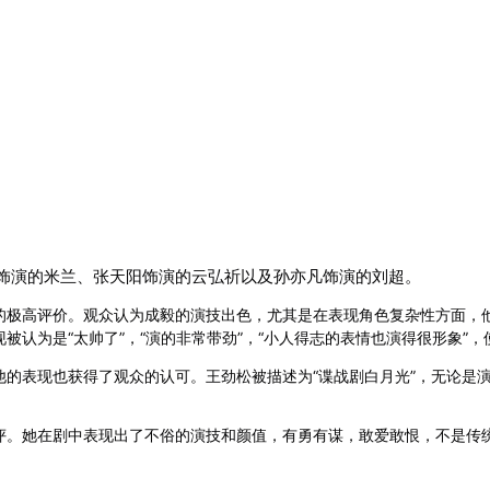
饰演的米兰、张天阳饰演的云弘祈以及孙亦凡饰演的刘超。
的极高评价。
观众认为成毅的演技出色，尤其是在表现角色复杂性方面，他
被认为是“太帅了”，“演的非常带劲”，“小人得志的表情也演得很形象”
他的表现也获得了观众的认可。王劲松被描述为“谍战剧白月光”，无论是
评。
她在剧中表现出了不俗的演技和颜值，有勇有谋，敢爱敢恨，不是传