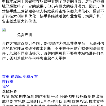
型技术应用于营销推荐场景中看到了显著的收益。尽管这些领
域已经取得了一定的成果，但仍有巨大的提升潜力。因此，他
对快手线上营销服务收入持续获得市场份额充满信心。通过不
断的技术创新和优化，快手将继续引领行业发展，为用户和广
告主创造更大的价值。
————
免责声明
————
合作之前建议签订合同，剧供需作为信息共享平台，无法对信
息的真实性及准确性做出判断，不承担任何财产损失和法律责
任，若您不同意该提示，请关闭网页且不要在本站拓展任何合
作，否则造成的任何损失由您个人承担；
首页
资源库
免费发布
排行榜
我的
选择标签
投资
版权
剧本编剧
制作承制
平台
分销代理
服务商
短剧出海
成品剧
首轮剧
二轮剧
代理
合作合伙
影视
媒体|投流
技术支持