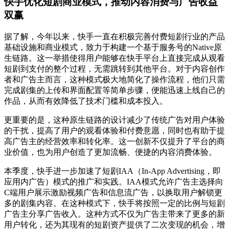
快手优化短剧商业模式，推动内容消费与广告收益
双赢
据了解，今年以来，快手一直在积极完善付费短剧行业的产品
基础设施和商业模式，致力于构建一个基于服务号的
Native原
生链路。这一举措使得用户能够在快手平台上直接完成从观看
短剧到支付的整个过程，无需跳转到其他平台。对于内容创作
者和广告主而言，这种模式极大地简化了操作流程，他们只需
完成剧集的上传和界面配置等简单步骤，便能迅速上线自己的
作品，从而有效降低了技术门槛和成本投入。
更重要的是，这种原生链路的设计减少了传统广告对用户体验
的干扰，提高了用户的观看体验和付费意愿，同时也有助于提
高广告主的经营效率和转化率。这一创新不仅提升了平台的商
业价值，也为用户创造了更加流畅、便捷的内容消费体验。
本季度，快手进一步加速了短剧
IAA（In-App Advertising，即
应用内广告）模式的推广和实践。IAA模式允许广告主选择向
C端用户展示激励视频广告和信息流广告，以换取用户解锁更
多的剧集内容。在这种模式下，快手将按照一定的比例与短剧
广告主分享广告收入。这种方式不仅为广告主带来了更多的新
用户转化，还为其现有的短剧资产提供了二次变现的机会，增