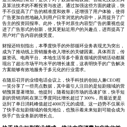
及算法技术的不断投资与改进。通过加强这些方面的建设，快
手不仅提高了广告的精准度和效率，还增强了用户体验，使得
广告更加自然地融入到用户日常浏览的内容中，从而提升了广
告主的投资回报率。此外，快手对原生内容型广告的重视也促
进了广告形式的创新，使其更贴近用户的兴趣点，进而提高了
用户对广告内容的接受度。
财报还特别指出，本季度快手的外部循环业务表现尤为突出，
成为了推动线上营销服务收入增长的关键因素。具体而言，传
媒资讯、电商平台、本地生活等多个垂直领域的营销活动都展
现出了超出市场平均水平的增长速度，这表明快手的广告解决
方案能够有效地服务于多元化的行业需求。
在随后召开的业绩电话会议上，快手科技的创始人兼
CEO程
一笑分享了一些亮点数据，其中最引人注目的是短剧领域的营
销预算显著增加。他提到，随着短剧市场的迅速扩张，快手短
剧的营销消耗在第三季度同比增长超过了300%，而最近更是
达到了单日消耗峰值超过4000万元的成绩。这一趋势不仅展示
了快手在短剧领域的领先地位，也预示着未来短剧可能会成为
快手广告业务新的增长点。