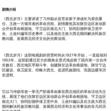
剧情介绍
《西北岁月》主要讲述了习仲勋从贫苦农家子弟成长为肩负重
任、主政一方领导者的革命历程。剧情聚焦其在陕甘边区发动群
众开创革命根据地、守卫边区南北大门、协同
彭德怀
保卫党中
央、土改纠偏等历史事件，以及他在主政大西北期间解决民族宗
教问题、发展西北经济文化的光辉业绩。
《西北岁月》这部电视剧的背景时间从1927年开始，一直延续到
1952年。
这部剧通过宏大的视角全景式地反映了国共第一次合作
失败后，西北地区早期斗争、创建陕甘边革命根据地、
陕甘宁边
区
建设、保卫延安、经略大西北、促进民族团结、巩固边疆等历
史进程。
它以习仲勋等老一辈无产阶级革命家在西北地区的革命活动为主
线，展现了他们在陕甘边区发动群众开创革命根据地、守卫边区
南北大门、协同彭德怀保卫党中央、土改纠偏以及在主政大西北
期间解决民族宗教问题、发展西北经济和文化等事业的非凡经历