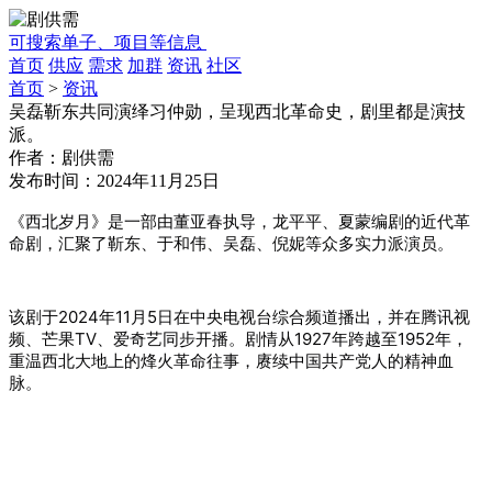
可搜索单子、项目等信息
首页
供应
需求
加群
资讯
社区
首页
>
资讯
吴磊靳东共同演绎习仲勋，呈现西北革命史，剧里都是演技
派。
作者：
剧供需
发布时间：
2024年11月25日
《西北岁月》是一部由
董亚春
执导，龙平平、夏蒙编剧的近代革
命剧，汇聚了靳东、
于和伟
、吴磊、倪妮等众多实力派演员。
该剧于2024年11月5日在中央电视台综合频道播出，并在腾讯视
频、芒果TV、爱奇艺同步开播。剧情从1927年跨越至1952年，
重温西北大地上的烽火革命往事，赓续中国共产党人的精神血
脉。