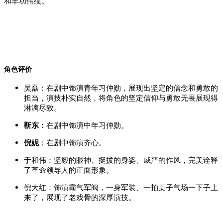
和丰功伟绩。
角色评价
吴磊：在剧中饰演青年习仲勋，展现出坚定的信念和勇敢的
担当，演技朴实自然，将角色的坚定信仰与勇敢无畏展现得
淋漓尽致。
靳东
：
在剧中饰演中年习仲勋。
倪妮
：在剧中饰演齐心。
于和伟：坚毅的眼神、挺拔的身姿、威严的作风，完美诠释
了革命领导人的正面形象。
倪大红：饰演霸气军阀，一身军装、一拍桌子气场一下子上
来了，展现了老戏骨的深厚演技。