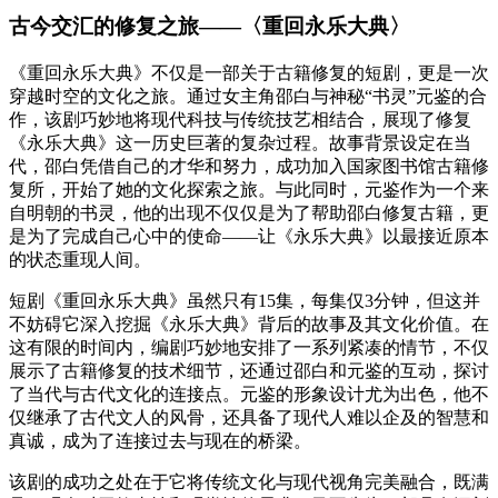
古今交汇的修复之旅
——
〈重回永乐大典〉
《重回永乐大典》不仅是一部关于古籍修复的短剧，更是一次
穿越时空的文化之旅。通过女主角邵白与神秘
“书灵”元鉴的合
作，该剧巧妙地将现代科技与传统技艺相结合，展现了修复
《永乐大典》这一历史巨著的复杂过程。故事背景设定在当
代，邵白凭借自己的才华和努力，成功加入国家图书馆古籍修
复所，开始了她的文化探索之旅。与此同时，元鉴作为一个来
自明朝的书灵，他的出现不仅仅是为了帮助邵白修复古籍，更
是为了完成自己心中的使命——让《永乐大典》以最接近原本
的状态重现人间。
短剧《重回永乐大典》虽然只有
15集，每集仅3分钟，但这并
不妨碍它深入挖掘《永乐大典》背后的故事及其文化价值。在
这有限的时间内，编剧巧妙地安排了一系列紧凑的情节，不仅
展示了古籍修复的技术细节，还通过邵白和元鉴的互动，探讨
了当代与古代文化的连接点。元鉴的形象设计尤为出色，他不
仅继承了古代文人的风骨，还具备了现代人难以企及的智慧和
真诚，成为了连接过去与现在的桥梁。
该剧的成功之处在于它将传统文化与现代视角完美融合，既满