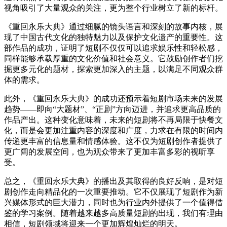
视角吸引了大量观众的关注，更为整个行业树立了新的标杆。
《重回永乐大典》通过细腻的镜头语言和深刻的故事内核，展
现了中国古代文化的独特魅力以及保护文化遗产的重要性。这
部作品的成功，证明了短剧不仅仅可以追求娱乐性和轻松感，
同样能够承载厚重的文化价值和社会意义。它鼓励创作者们挖
掘更多元化的题材，探索更加深入的主题，以满足不同观众群
体的需求。
此外，《重回永乐大典》的成功还预示着短剧市场未来的发展
趋势
——即向“大题材”、“正剧”方向迈进，并追求更高品质的
作品产出。这种变化意味着，未来的短剧将不再局限于快餐文
化，而是会更加注重内容的深度和广度，力求在有限的时间内
传递更丰富的信息量和情感体验。这不仅为短剧创作者提供了
更广阔的发展空间，也为观众带来了更加丰富多彩的视听享
受。
总之，《重回永乐大典》的播出及其取得的良好反响，是对短
剧创作走向精品化的一次重要推动。它不仅展现了短剧作为新
兴媒体形式的巨大潜力，同时也为行业内外提供了一个值得借
鉴的学习案例。随着越来越多高质量短剧的出现，我们有理由
相信，短剧领域将迎来一个更加辉煌灿烂的明天。