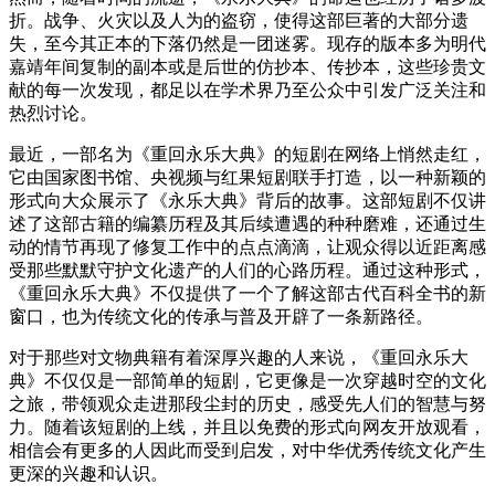
折。战争、火灾以及人为的盗窃，使得这部巨著的大部分遗
失，至今其正本的下落仍然是一团迷雾。现存的版本多为明代
嘉靖年间复制的副本或是后世的仿抄本、传抄本，这些珍贵文
献的每一次发现，都足以在学术界乃至公众中引发广泛关注和
热烈讨论。
最近，一部名为《重回永乐大典》的短剧在网络上悄然走红，
它由国家图书馆、央视频与红果短剧联手打造，以一种新颖的
形式向大众展示了《永乐大典》背后的故事。这部短剧不仅讲
述了这部古籍的编纂历程及其后续遭遇的种种磨难，还通过生
动的情节再现了修复工作中的点点滴滴，让观众得以近距离感
受那些默默守护文化遗产的人们的心路历程。通过这种形式，
《重回永乐大典》不仅提供了一个了解这部古代百科全书的新
窗口，也为传统文化的传承与普及开辟了一条新路径。
对于那些对文物典籍有着深厚兴趣的人来说，《重回永乐大
典》不仅仅是一部简单的短剧，它更像是一次穿越时空的文化
之旅，带领观众走进那段尘封的历史，感受先人们的智慧与努
力。随着该短剧的上线，并且以免费的形式向网友开放观看，
相信会有更多的人因此而受到启发，对中华优秀传统文化产生
更深的兴趣和认识。