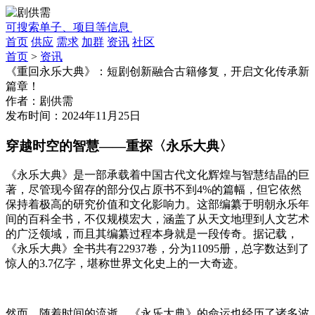
可搜索单子、项目等信息
首页
供应
需求
加群
资讯
社区
首页
>
资讯
《重回永乐大典》：短剧创新融合古籍修复，开启文化传承新
篇章！
作者：
剧供需
发布时间：
2024年11月25日
穿越时空的智慧
——
重探〈永乐大典〉
《永乐大典》是一部承载着中国古代文化辉煌与智慧结晶的巨
著，尽管现今留存的部分仅占原书不到
4%的篇幅，但它依然
保持着极高的研究价值和文化影响力。这部编纂于明朝永乐年
间的百科全书，不仅规模宏大，涵盖了从天文地理到人文艺术
的广泛领域，而且其编纂过程本身就是一段传奇。据记载，
《永乐大典》全书共有22937卷，分为11095册，总字数达到了
惊人的3.7亿字，堪称世界文化史上的一大奇迹。
然而，随着时间的流逝，《永乐大典》的命运也经历了诸多波