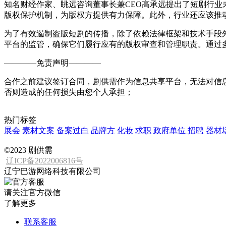
知名财经作家、眺远咨询董事长兼
CEO高承远提出了短剧行
版权保护机制，为版权方提供有力保障。此外，行业还应该推
为了有效遏制盗版短剧的传播，除了依赖法律框架和技术手段
平台的监管，确保它们履行应有的版权审查和管理职责。通过
————
免责声明
————
合作之前建议签订合同，剧供需作为信息共享平台，无法对信
否则造成的任何损失由您个人承担；
热门标签
展会
素材文案
备案过白
品牌方
化妆
求职
政府单位
招聘
器材
©2023 剧供需
辽ICP备2022006816号
辽宁巴游网络科技有限公司
请关注官方微信
了解更多
联系客服