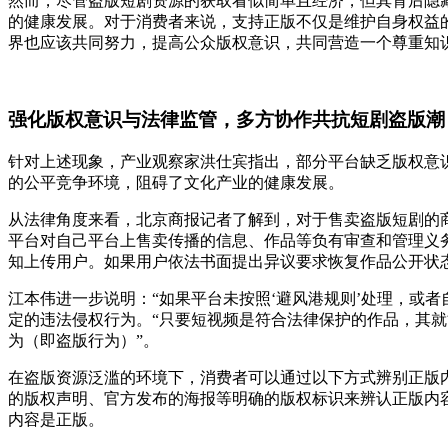
然而，尽管盗版短剧资源的获取看似简单且经济，但其背后隐
的健康发展。对于消费者来说，支持正版不仅是维护自身权益
界也应该共同努力，提高公众版权意识，共同营造一个尊重知
强化版权意识与法律监管，多方协作共抗短剧盗版潮
针对上述现象，产业观察家洪仕宾指出，部分平台缺乏版权意
的公平竞争环境，阻碍了文化产业的健康发展。
从法律角度来看，北京商报记者了解到，对于售卖盗版短剧的
平台对自己平台上售卖传播的信息、作品等负有审查和管理义
知上传用户。如果用户依法书面提出异议要求恢复作品公开状
江本伟进一步说明：
“如果平台未按照‘避风港规则’处理，或
定的违法侵权行为。“只要短视频是符合法律保护的作品，其
为（即盗版行为）”。
在盗版资源泛滥的环境下，消费者可以通过以下方式辨别正版
的版权声明、官方发布的海报等明确的版权标识来辨认正版内
内容是正版。