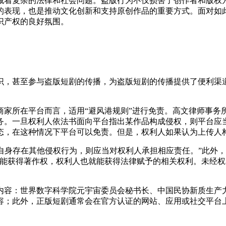
藏着复杂的法律和社会问题。盗版行为不仅损害了创作者和版权
的表现，也是推动文化创新和支持原创作品的重要方式。面对如
识产权的良好氛围。
识，甚至参与盗版短剧的传播，为盗版短剧的传播提供了便利渠
商家所在平台而言，适用
“避风港规则”进行免责。高文律师事务
务。一旦权利人依法书面向平台指出某作品构成侵权，则平台应
态，在这种情况下平台可以免责。但是，权利人如果认为上传人
者自身存在其他侵权行为，则应当对权利人承担相应责任。”此外
就能获得著作权，权利人也就能获得法律赋予的相关权利。未经
内容：世界数字科学院元宇宙委员会秘书长、中国民协新质生产
容；此外，正版短剧通常会在官方认证的网站、应用或社交平台