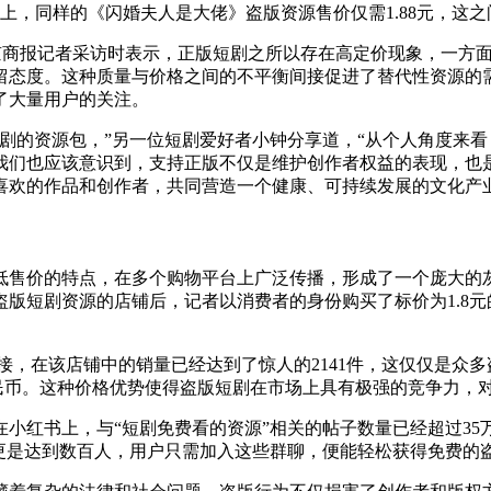
上，同样的《闪婚夫人是大佬》盗版资源售价仅需1.88元，这之
北京商报记者采访时表示，正版短剧之所以存在高定价现象，一方
留态度。这种质量与价格之间的不平衡间接促进了替代性资源的
了大量用户的关注。
部短剧的资源包，”另一位短剧爱好者小钟分享道，“从个人角度来
我们也应该意识到，支持正版不仅是维护创作者权益的表现，也
喜欢的作品和创作者，共同营造一个健康、可持续发展的文化产
低售价的特点，在多个购物平台上广泛传播，形成了一个庞大的
盗版短剧资源的店铺后，记者以消费者的身份购买了标价为
1.
链接，在该店铺中的销量已经达到了惊人的2141件，这仅仅是
人民币。这种价格优势使得盗版短剧在市场上具有极强的竞争力，
在小红书上，与
“短剧免费看的资源”相关的帖子数量已经超过3
数更是达到数百人，用户只需加入这些群聊，便能轻松获得免费的