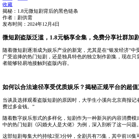
收藏
揭秘：1.8元微短剧背后的黑色链条
作者：
剧供需
发布时间：
2024年12月4日
微短剧盗版泛滥，
1.8
元畅享全集，免费分享社群加
随着微短剧逐渐成为娱乐产业的新宠，尤其是在
“银发经济”
广受追捧的热门短剧，还是独具特色的独立制作剧集，现在只需
者能够轻易地接触到盗版内容。
如何以合法途径享受优质娱乐？揭秘正规平台的超值
当谈及选择观看盗版短剧的原因时，大学生小溪向北京商报记
费过多金钱。”
随着数字娱乐形式的多样化，短剧作为一种新兴的内容消费模
中的热门短剧《闪婚夫人是大佬》为例，深入剖析了这一问题
这部短剧每集大约持续
2至3分钟，全剧共有75集，其中前10