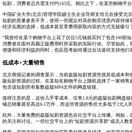
短剧，消费者总共需支付约143元。相比之下，在某些购物平台
中国矿业大学
(北京)管理学院硕士生企业导师支培元在接受
短剧的质量参差不齐，使得一些观众对高价购买优质内容持保
经济实惠的选择，低成本甚至零费用获取内容的方式无疑吸引
“我曾经在某个购物平台上花了仅仅5元钱就买到了包含100
消费者在面对高额正版费用时所采取的实际行动。尽管如此，
便捷和经济利益的同时，也应思考如何通过合法途径支持他们
低成本
+
大量销售
北京商报记者的调查显示，当前盗版短剧资源凭借其低成本和
版短剧资源的过程。在某知名购物平台上随机选择了一家销售
包含该短剧所有集数盗版MP4文件的网盘链接。
值得注意的是，这份几乎零成本、仅售
1.8元的盗版短剧网盘
铺总销量甚至高达6.1万件，而这些资源的售价大多低于2元
此外，大量免费的盗版短剧资源也在社交平台上传播。例如，
的关注和讨论。一些社交平台上的“短剧资源共享群”成员人