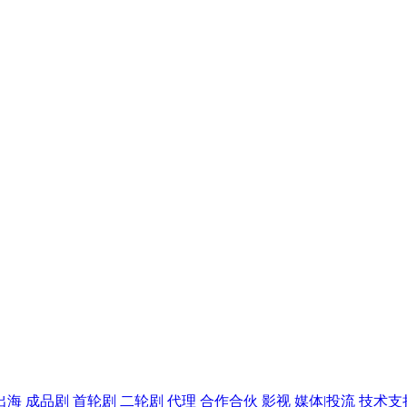
出海
成品剧
首轮剧
二轮剧
代理
合作合伙
影视
媒体|投流
技术支