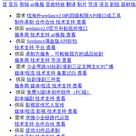
音
音乐
剪辑
ai|换脸
音效特效
翻译
制片
导演
演员
剧组
器材场
需求
找海外seedance2.0的四级权限API接口或工具
制作承制
合作合伙
技术支持
查看
供应
seedance2.0官方补贴低价接口
服务商
技术支持
ai|换脸
查看
供应
Seedance满血版API折扣
技术支持
平台
查看
供应
承制方服务，可检验我方的成品短剧
服务商
技术支持
导演
查看
需求
少走弯路AI短剧/漫剧三证文网文ICP广播
媒体|投流
技术支持
备案过白
查看
供应
短剧漫剧三件套
服务商
媒体|投流
技术支持
查看
供应
免费AI剧本创作软件（PC端）
剧本编剧
技术支持
查看
供应
影视宣传艺人宣传
媒体|投流
影视
技术支持
查看
需求
求微小全链路代运营
技术支持
合作合伙
查看
供应
提供AI作品承制