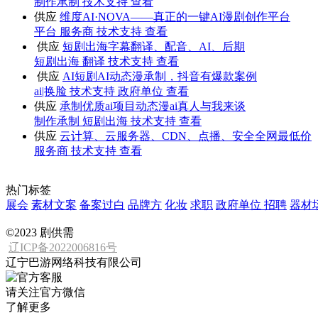
制作承制
技术支持
查看
供应
维度AI·NOVA——真正的一键AI漫剧创作平台
平台
服务商
技术支持
查看
供应
短剧出海字幕翻译、配音、AI、后期
短剧出海
翻译
技术支持
查看
供应
AI短剧AI动态漫承制，抖音有爆款案例
ai|换脸
技术支持
政府单位
查看
供应
承制优质ai项目动态漫ai真人与我来谈
制作承制
短剧出海
技术支持
查看
供应
云计算、云服务器、CDN、点播、安全全网最低价
服务商
技术支持
查看
热门标签
展会
素材文案
备案过白
品牌方
化妆
求职
政府单位
招聘
器材
©2023 剧供需
辽ICP备2022006816号
辽宁巴游网络科技有限公司
请关注官方微信
了解更多