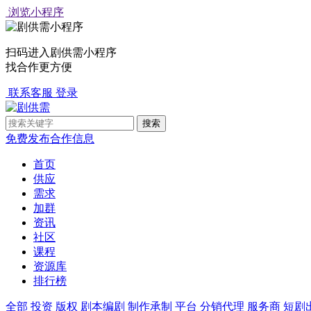
浏览小程序
扫码进入剧供需小程序
找合作更方便
联系客服
登录
免费发布合作信息
首页
供应
需求
加群
资讯
社区
课程
资源库
排行榜
全部
投资
版权
剧本编剧
制作承制
平台
分销代理
服务商
短剧