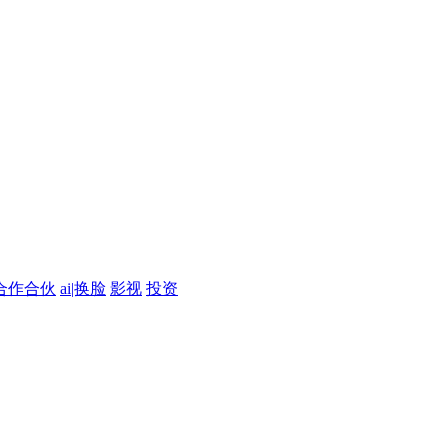
合作合伙
ai|换脸
影视
投资