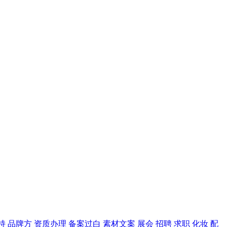
持
品牌方
资质办理
备案过白
素材文案
展会
招聘
求职
化妆
配