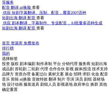
等服务
配音
翻译
ai|换脸
查看
供应
短剧字幕翻译、压制、配音，覆盖200?语种
短剧出海
翻译
配音
查看
供应
剧本翻译，字幕制作、专业配音，AI批量多语种生成
短剧出海
翻译
配音
查看
首页
资源库
免费发布
排行榜
我的
选择标签
投资
版权
剧本编剧
制作承制
平台
分销代理
服务商
短剧出海
成品剧
首轮剧
二轮剧
代理
合作合伙
影视
媒体|投流
技术支持
品牌方
资质办理
备案过白
素材文案
展会
招聘
求职
化妆
配音
音乐
剪辑
ai|换脸
音效特效
翻译
制片
导演
演员
剧组
器材场
地
设计动画
服装道具
剧组人员
影视基地
政府单位
换群
其他
确定
重置