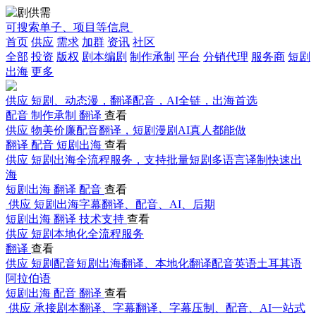
可搜索单子、项目等信息
首页
供应
需求
加群
资讯
社区
全部
投资
版权
剧本编剧
制作承制
平台
分销代理
服务商
短剧
出海
更多
供应
短剧、动态漫，翻译配音，AI全链，出海首选
配音
制作承制
翻译
查看
供应
物美价廉配音翻译，短剧漫剧AI真人都能做
翻译
配音
短剧出海
查看
供应
短剧出海全流程服务，支持批量短剧多语言译制快速出
海
短剧出海
翻译
配音
查看
供应
短剧出海字幕翻译、配音、AI、后期
短剧出海
翻译
技术支持
查看
供应
短剧本地化全流程服务
翻译
查看
供应
短剧配音短剧出海翻译、本地化翻译配音英语土耳其语
阿拉伯语
短剧出海
配音
翻译
查看
供应
承接剧本翻译、字幕翻译、字幕压制、配音、AI一站式