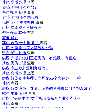
其他
资质办理
查看
供应
广播证公司转让
资质办理
其他
查看
供应
广播证全国代办
代理
其他
资质办理
查看
供应
漫剧短剧三证办理
资质办理
其他
查看
需求
锚豆
其他
合作合伙
服务商
查看
供应
AI漫剧淘宝入驻资料办理
资质办理
其他
查看
供应
办漫剧短剧三证资质，有难题，有困难
其他
资质办理
查看
供应
专业短剧漫剧资质代办
其他
资质办理
查看
供应
短剧资质办理，文网文icp全套包办，年检
其他
查看
供应
短剧演员、导演、场务的劳务费如何合规发放？
招聘
求职
其他
查看
供应
“”美丽中国”数字视频微短剧产业生态大会
其他
查看